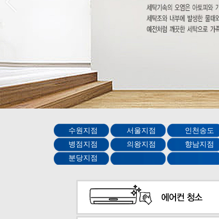
수원지점 서울지점 인천송
병점지점 의왕지점 향남
분당지점