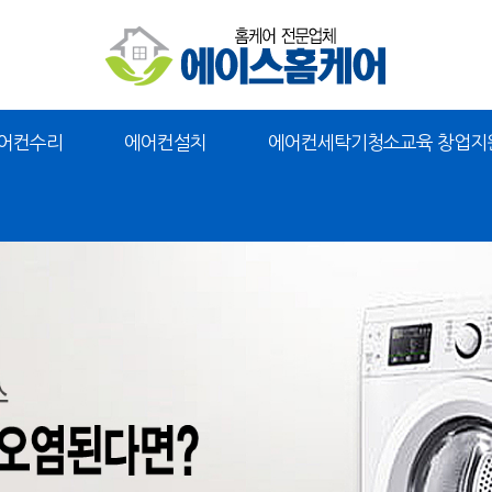
어컨수리
에어컨설치
에어컨세탁기청소교육 창업지