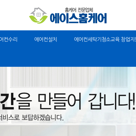
어컨수리
에어컨설치
에어컨세탁기청소교육 창업지