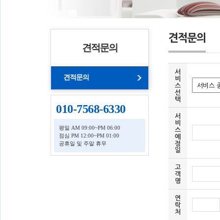
견적문의
견적문의
서
견적문의
비
스
선
택
010-7568-6330
서
비
평일 AM 09:00~PM 06:00
스
점심 PM 12:00~PM 01:00
예
정
공휴일 및 주말 휴무
일
고
객
명
연
락
처