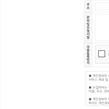
주
소
문
의
및
요
청
사
항
자
동
등
록
방
지
■ 개인정보의 
서비스 제공 및
■ 수집하려는 
이름, 주소, 연
■ 개인정보의 
회사는 개인정보