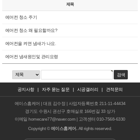
제목
에어컨 청소 주기
에어컨 청소 왜 필요할까요?
에어컨을 켜면 냄새가 나요.
에어컨 냄새원인및 관리요령
공지사항
|
자주 묻는 질문
|
시공갤러리
|
견적문의
에이스홈케어 | 대표 김수정 | 사업자등록번호 211-11-44434
경기도 수원시 권선구 호매실로 166번길 33 상가
이메일 homecare77@naver.com | 고객센터 010-7568-6330
Copyright ©
에이스홈케어.
All rights reserved.